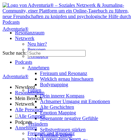
Adventuria®
Resonanzraum
Netzwerk
Neu hier?
Personen
Suche nach:
Gruppen
Podcasts
Annehmen
Freiraum und Resonanz
Adventuria®
Wirklich genau hinschauen
Bodymapping
Newsfeed
Fühlen
Resonanzraum
Dein innerer Kompass
Mein Bereich
Achtsamer Umgang mit Emotionen
Netzwerk
Alte Geschichten
Alle Personen
Emotion Mapping
Alle Gruppen
Sogenannte negative Gefühle
Podcasts
Verändern
Annehmen
Selbstvertrauen stärken
Freiraum und Resonanz
Konflikte klären
Wirklich genau hinschauen