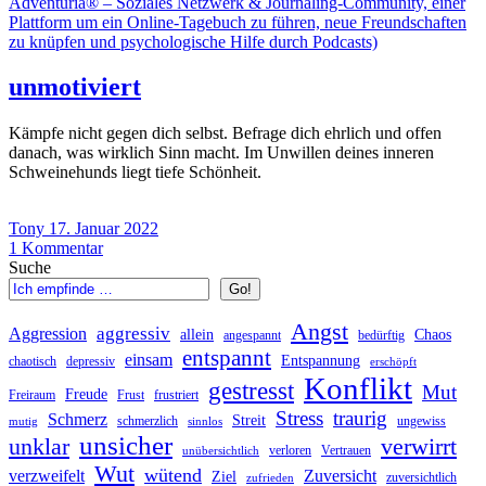
unmotiviert
Kämpfe nicht gegen dich selbst. Befrage dich ehrlich und offen
danach, was wirklich Sinn macht. Im Unwillen deines inneren
Schweinehunds liegt tiefe Schönheit.
Tony
17. Januar 2022
1
Kommentar
Suche
Go!
Angst
aggressiv
Aggression
allein
Chaos
angespannt
bedürftig
entspannt
einsam
Entspannung
chaotisch
depressiv
erschöpft
Konflikt
gestresst
Mut
Freude
Freiraum
Frust
frustriert
Stress
traurig
Schmerz
Streit
schmerzlich
ungewiss
mutig
sinnlos
unsicher
unklar
verwirrt
verloren
Vertrauen
unübersichtlich
Wut
wütend
verzweifelt
Zuversicht
Ziel
zuversichtlich
zufrieden