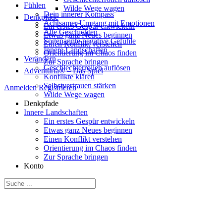
Fühlen
Wilde Wege wagen
Dein innerer Kompass
Denkpfade
Achtsamer Umgang mit Emotionen
Ein erstes Gespür entwickeln
Alte Geschichten
Etwas ganz Neues beginnen
Sogenannte negative Gefühle
Einen Konflikt verstehen
Innere Landschaften
Orientierung im Chaos finden
Verändern
Zur Sprache bringen
Geschlechterrollen auflösen
Adventuria® – Das Spiel
Konflikte klären
Selbstvertrauen stärken
Anmelden
Registrieren
Wilde Wege wagen
Denkpfade
Innere Landschaften
Ein erstes Gespür entwickeln
Etwas ganz Neues beginnen
Einen Konflikt verstehen
Orientierung im Chaos finden
Zur Sprache bringen
Konto
Suche
nach: