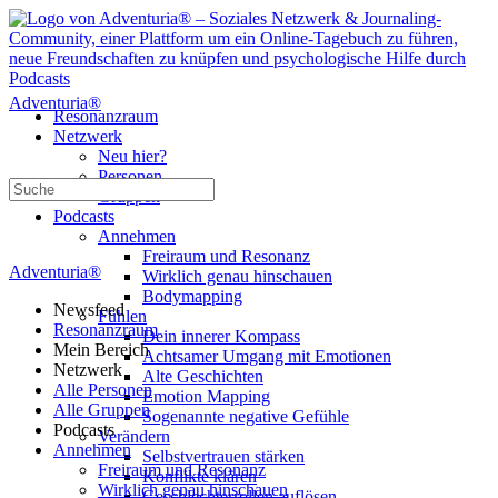
Adventuria®
Resonanzraum
Netzwerk
Neu hier?
Personen
Suche
Gruppen
nach:
Podcasts
Annehmen
Freiraum und Resonanz
Adventuria®
Wirklich genau hinschauen
Bodymapping
Newsfeed
Fühlen
Resonanzraum
Dein innerer Kompass
Mein Bereich
Achtsamer Umgang mit Emotionen
Netzwerk
Alte Geschichten
Alle Personen
Emotion Mapping
Alle Gruppen
Sogenannte negative Gefühle
Podcasts
Verändern
Annehmen
Selbstvertrauen stärken
Freiraum und Resonanz
Konflikte klären
Wirklich genau hinschauen
Geschlechterrollen auflösen