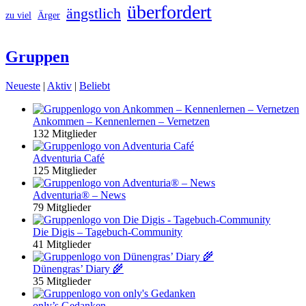
überfordert
ängstlich
zu viel
Ärger
Gruppen
Neueste
|
Aktiv
|
Beliebt
Ankommen – Kennenlernen – Vernetzen
132 Mitglieder
Adventuria Café
125 Mitglieder
Adventuria® – News
79 Mitglieder
Die Digis – Tagebuch-Community
41 Mitglieder
Dünengras’ Diary 🌾
35 Mitglieder
only’s Gedanken