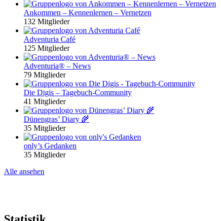
Ankommen – Kennenlernen – Vernetzen
132 Mitglieder
Adventuria Café
125 Mitglieder
Adventuria® – News
79 Mitglieder
Die Digis – Tagebuch-Community
41 Mitglieder
Dünengras’ Diary 🌾
35 Mitglieder
only’s Gedanken
35 Mitglieder
Alle ansehen
Statistik