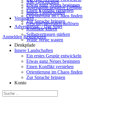
Alte Geschichten
Etwas ganz Neues beginnen
Sogenannte negative Gefühle
Einen Konflikt verstehen
Innere Landschaften
Orientierung im Chaos finden
Verändern
Zur Sprache bringen
Geschlechterrollen auflösen
Adventuria® – Das Spiel
Konflikte klären
Selbstvertrauen stärken
Anmelden
Registrieren
Wilde Wege wagen
Denkpfade
Innere Landschaften
Ein erstes Gespür entwickeln
Etwas ganz Neues beginnen
Einen Konflikt verstehen
Orientierung im Chaos finden
Zur Sprache bringen
Konto
Suche
nach: