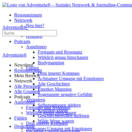
Resonanzraum
Netzwerk
Neu hier?
Adventuria®
Personen
Suche
Gruppen
nach:
Podcasts
Annehmen
Freiraum und Resonanz
Adventuria®
Wirklich genau hinschauen
Bodymapping
Newsfeed
Fühlen
Resonanzraum
Dein innerer Kompass
Mein Bereich
Achtsamer Umgang mit Emotionen
Netzwerk
Alte Geschichten
Alle Personen
Emotion Mapping
Alle Gruppen
Sogenannte negative Gefühle
Podcasts
Verändern
Annehmen
Selbstvertrauen stärken
Freiraum und Resonanz
Konflikte klären
Wirklich genau hinschauen
Geschlechterrollen auflösen
Fühlen
Wilde Wege wagen
Dein innerer Kompass
Denkpfade
Achtsamer Umgang mit Emotionen
Ein erstes Gespür entwickeln