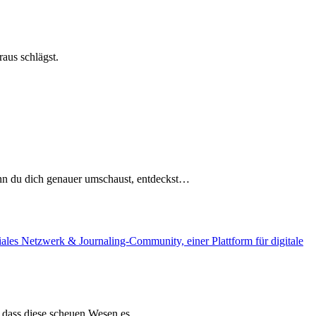
aus schlägst.
nn du dich genauer umschaust, entdeckst…
st, dass diese scheuen Wesen es…