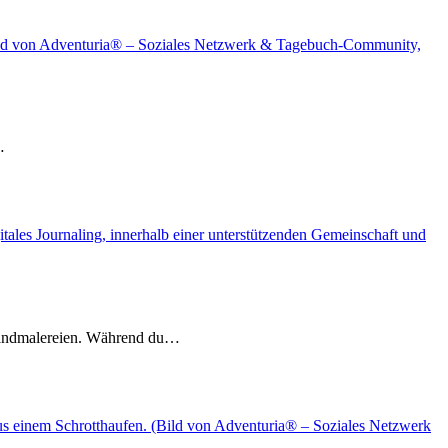
…
e Wandmalereien. Während du…