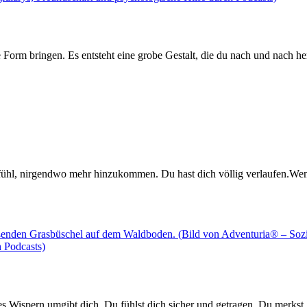
 Form bringen. Es entsteht eine grobe Gestalt, die du nach und nach her
efühl, nirgendwo mehr hinzukommen. Du hast dich völlig verlaufen.We
iches Wispern umgibt dich. Du fühlst dich sicher und getragen. Du merk