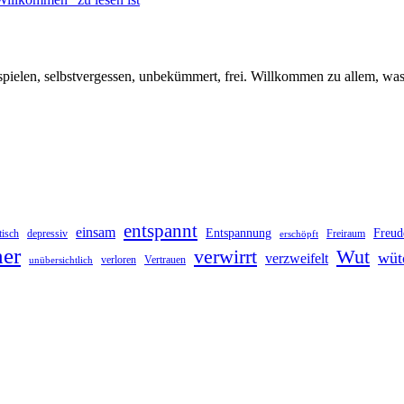
u spielen, selbstvergessen, unbekümmert, frei. Willkommen zu allem, was
entspannt
einsam
Entspannung
Freud
tisch
depressiv
Freiraum
erschöpft
her
verwirrt
Wut
wüt
verzweifelt
verloren
Vertrauen
unübersichtlich