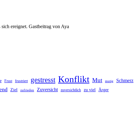
 sich ereignet. Gastbeitrag von Aya
Konflikt
gestresst
Mut
Schmerz
e
Frust
frustriert
mutig
end
Zuversicht
Ziel
zu viel
Ärger
zuversichtlich
zufrieden