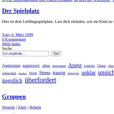
Der Spielplatz
Hier ist dein Lieblingsspielplatz. Lass dich einladen, wie ein Kind z
Tony
6. März 1999
0
Kommentare
Mehr laden
Suche
Go!
Angst
aggressiv
Aggression
allein
Chaos
angespannt
bedürftig
chao
unsic
unklar
Stress
traurig
Streit
schmerzlich
ungewiss
sinnlos
überfordert
ängstlich
Gruppen
Neueste
|
Aktiv
|
Beliebt