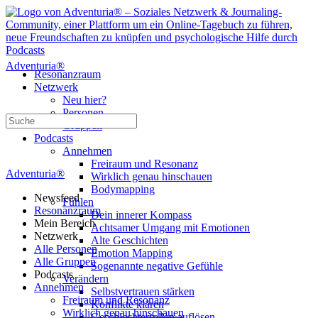
Adventuria®
Resonanzraum
Netzwerk
Neu hier?
Personen
Suche
Gruppen
nach:
Podcasts
Annehmen
Freiraum und Resonanz
Adventuria®
Wirklich genau hinschauen
Bodymapping
Newsfeed
Fühlen
Resonanzraum
Dein innerer Kompass
Mein Bereich
Achtsamer Umgang mit Emotionen
Netzwerk
Alte Geschichten
Alle Personen
Emotion Mapping
Alle Gruppen
Sogenannte negative Gefühle
Podcasts
Verändern
Annehmen
Selbstvertrauen stärken
Freiraum und Resonanz
Konflikte klären
Wirklich genau hinschauen
Geschlechterrollen auflösen