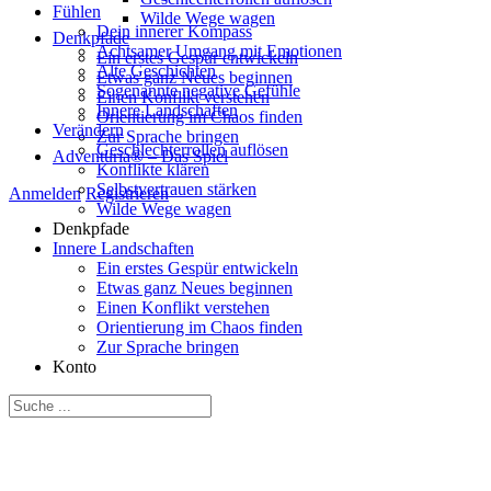
Fühlen
Wilde Wege wagen
Dein innerer Kompass
Denkpfade
Achtsamer Umgang mit Emotionen
Ein erstes Gespür entwickeln
Alte Geschichten
Etwas ganz Neues beginnen
Sogenannte negative Gefühle
Einen Konflikt verstehen
Innere Landschaften
Orientierung im Chaos finden
Verändern
Zur Sprache bringen
Geschlechterrollen auflösen
Adventuria® – Das Spiel
Konflikte klären
Selbstvertrauen stärken
Anmelden
Registrieren
Wilde Wege wagen
Denkpfade
Innere Landschaften
Ein erstes Gespür entwickeln
Etwas ganz Neues beginnen
Einen Konflikt verstehen
Orientierung im Chaos finden
Zur Sprache bringen
Konto
Suche
nach: