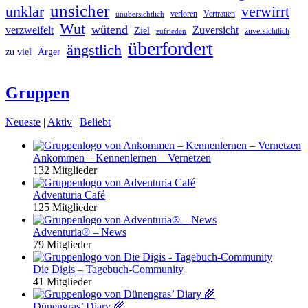
unsicher
unklar
verwirrt
verloren
Vertrauen
unübersichtlich
Wut
wütend
verzweifelt
Zuversicht
Ziel
zuversichtlich
zufrieden
überfordert
ängstlich
zu viel
Ärger
Gruppen
Neueste
|
Aktiv
|
Beliebt
Ankommen – Kennenlernen – Vernetzen
132 Mitglieder
Adventuria Café
125 Mitglieder
Adventuria® – News
79 Mitglieder
Die Digis – Tagebuch-Community
41 Mitglieder
Dünengras’ Diary 🌾