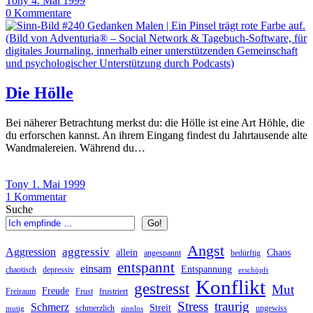
Tony
4. Mai 1999
0
Kommentare
Die Hölle
Bei näherer Betrachtung merkst du: die Hölle ist eine Art Höhle, die
du erforschen kannst. An ihrem Eingang findest du Jahrtausende alte
Wandmalereien. Während du…
Tony
1. Mai 1999
1
Kommentar
Suche
Go!
Angst
aggressiv
Aggression
allein
Chaos
angespannt
bedürftig
entspannt
einsam
Entspannung
chaotisch
depressiv
erschöpft
Konflikt
gestresst
Mut
Freude
Freiraum
Frust
frustriert
Stress
traurig
Schmerz
Streit
schmerzlich
ungewiss
mutig
sinnlos