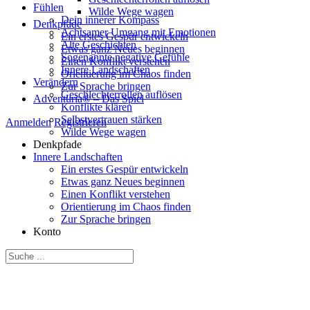
Fühlen
Wilde Wege wagen
Dein innerer Kompass
Denkpfade
Achtsamer Umgang mit Emotionen
Ein erstes Gespür entwickeln
Alte Geschichten
Etwas ganz Neues beginnen
Sogenannte negative Gefühle
Einen Konflikt verstehen
Innere Landschaften
Orientierung im Chaos finden
Verändern
Zur Sprache bringen
Geschlechterrollen auflösen
Adventuria® – Das Spiel
Konflikte klären
Selbstvertrauen stärken
Anmelden
Registrieren
Wilde Wege wagen
Denkpfade
Innere Landschaften
Ein erstes Gespür entwickeln
Etwas ganz Neues beginnen
Einen Konflikt verstehen
Orientierung im Chaos finden
Zur Sprache bringen
Konto
Suche
nach: