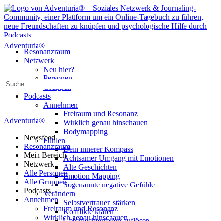
Adventuria®
Resonanzraum
Netzwerk
Neu hier?
Personen
Suche
Gruppen
nach:
Podcasts
Annehmen
Freiraum und Resonanz
Adventuria®
Wirklich genau hinschauen
Bodymapping
Newsfeed
Fühlen
Resonanzraum
Dein innerer Kompass
Mein Bereich
Achtsamer Umgang mit Emotionen
Netzwerk
Alte Geschichten
Alle Personen
Emotion Mapping
Alle Gruppen
Sogenannte negative Gefühle
Podcasts
Verändern
Annehmen
Selbstvertrauen stärken
Freiraum und Resonanz
Konflikte klären
Wirklich genau hinschauen
Geschlechterrollen auflösen