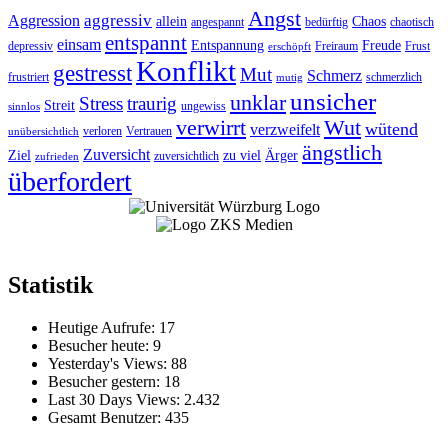
Angst
aggressiv
Aggression
allein
Chaos
angespannt
bedürftig
chaotisch
entspannt
einsam
Entspannung
Freude
depressiv
Freiraum
Frust
erschöpft
Konflikt
gestresst
Mut
Schmerz
frustriert
schmerzlich
mutig
unsicher
unklar
Stress
traurig
Streit
ungewiss
sinnlos
verwirrt
Wut
wütend
verzweifelt
verloren
Vertrauen
unübersichtlich
ängstlich
Zuversicht
Ziel
zu viel
Ärger
zuversichtlich
zufrieden
überfordert
Statistik
Heutige Aufrufe:
17
Besucher heute:
9
Yesterday's Views:
88
Besucher gestern:
18
Last 30 Days Views:
2.432
Gesamt Benutzer:
435