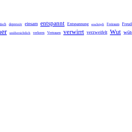
entspannt
einsam
Entspannung
Freud
tisch
depressiv
Freiraum
erschöpft
her
verwirrt
Wut
wüt
verzweifelt
verloren
Vertrauen
unübersichtlich