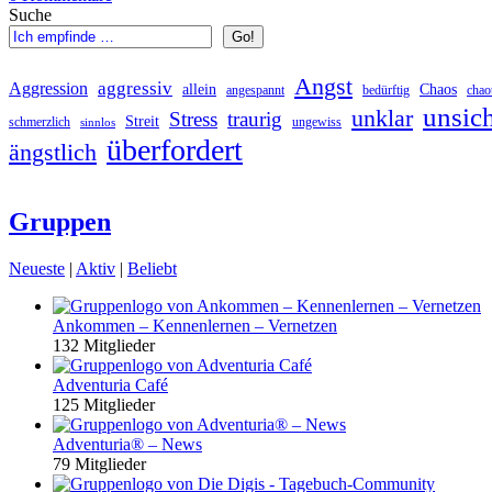
Suche
Go!
Angst
aggressiv
Aggression
allein
Chaos
angespannt
bedürftig
chao
unsic
unklar
Stress
traurig
Streit
schmerzlich
ungewiss
sinnlos
überfordert
ängstlich
Gruppen
Neueste
|
Aktiv
|
Beliebt
Ankommen – Kennenlernen – Vernetzen
132 Mitglieder
Adventuria Café
125 Mitglieder
Adventuria® – News
79 Mitglieder