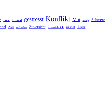
Konflikt
gestresst
Mut
Schmerz
e
Frust
frustriert
mutig
end
Zuversicht
Ziel
zu viel
Ärger
zuversichtlich
zufrieden