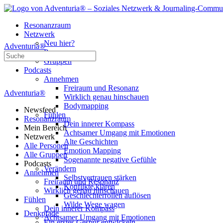
Resonanzraum
Netzwerk
Neu hier?
Adventuria®
Personen
Suche
Gruppen
nach:
Podcasts
Annehmen
Freiraum und Resonanz
Adventuria®
Wirklich genau hinschauen
Bodymapping
Newsfeed
Fühlen
Resonanzraum
Dein innerer Kompass
Mein Bereich
Achtsamer Umgang mit Emotionen
Netzwerk
Alte Geschichten
Alle Personen
Emotion Mapping
Alle Gruppen
Sogenannte negative Gefühle
Podcasts
Verändern
Annehmen
Selbstvertrauen stärken
Freiraum und Resonanz
Konflikte klären
Wirklich genau hinschauen
Geschlechterrollen auflösen
Fühlen
Wilde Wege wagen
Dein innerer Kompass
Denkpfade
Achtsamer Umgang mit Emotionen
Ein erstes Gespür entwickeln