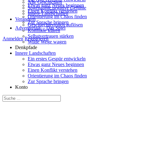
Alte Geschichten
Etwas ganz Neues beginnen
Sogenannte negative Gefühle
Einen Konflikt verstehen
Innere Landschaften
Orientierung im Chaos finden
Verändern
Zur Sprache bringen
Geschlechterrollen auflösen
Adventuria® – Das Spiel
Konflikte klären
Selbstvertrauen stärken
Anmelden
Registrieren
Wilde Wege wagen
Denkpfade
Innere Landschaften
Ein erstes Gespür entwickeln
Etwas ganz Neues beginnen
Einen Konflikt verstehen
Orientierung im Chaos finden
Zur Sprache bringen
Konto
Suche
nach: