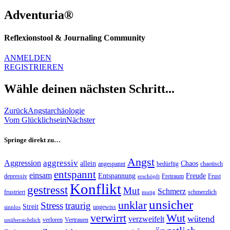
Adventuria®
Reflexionstool & Journaling Community
ANMELDEN
REGISTRIEREN
Wähle deinen nächsten Schritt...
Zurück
Angstarchäologie
Vom Glücklichsein
Nächster
Springe direkt zu…
Angst
aggressiv
Aggression
allein
Chaos
angespannt
bedürftig
chaotisch
entspannt
einsam
Entspannung
Freude
depressiv
Freiraum
Frust
erschöpft
Konflikt
gestresst
Mut
Schmerz
frustriert
schmerzlich
mutig
unsicher
unklar
Stress
traurig
Streit
ungewiss
sinnlos
verwirrt
Wut
wütend
verzweifelt
verloren
Vertrauen
unübersichtlich