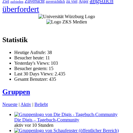
ängstlich
Zuversicht
Ziel
zu viel
Ärger
zuversichtlich
zufrieden
überfordert
Statistik
Heutige Aufrufe:
38
Besucher heute:
11
Yesterday's Views:
103
Besucher gestern:
15
Last 30 Days Views:
2.435
Gesamt Benutzer:
435
Gruppen
Neueste
|
Aktiv
|
Beliebt
Die Digis – Tagebuch-Community
aktiv vor 10 Stunden