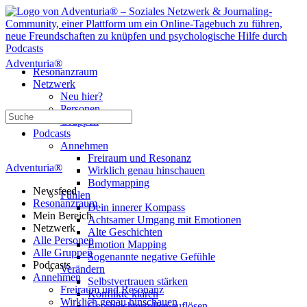
Adventuria®
Resonanzraum
Netzwerk
Neu hier?
Personen
Suche
Gruppen
nach:
Podcasts
Annehmen
Freiraum und Resonanz
Adventuria®
Wirklich genau hinschauen
Bodymapping
Newsfeed
Fühlen
Resonanzraum
Dein innerer Kompass
Mein Bereich
Achtsamer Umgang mit Emotionen
Netzwerk
Alte Geschichten
Alle Personen
Emotion Mapping
Alle Gruppen
Sogenannte negative Gefühle
Podcasts
Verändern
Annehmen
Selbstvertrauen stärken
Freiraum und Resonanz
Konflikte klären
Wirklich genau hinschauen
Geschlechterrollen auflösen