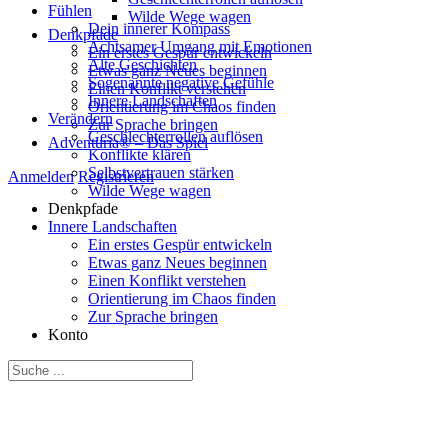
Fühlen
Wilde Wege wagen
Dein innerer Kompass
Denkpfade
Achtsamer Umgang mit Emotionen
Ein erstes Gespür entwickeln
Alte Geschichten
Etwas ganz Neues beginnen
Sogenannte negative Gefühle
Einen Konflikt verstehen
Innere Landschaften
Orientierung im Chaos finden
Verändern
Zur Sprache bringen
Geschlechterrollen auflösen
Adventuria® – Das Spiel
Konflikte klären
Selbstvertrauen stärken
Anmelden
Registrieren
Wilde Wege wagen
Denkpfade
Innere Landschaften
Ein erstes Gespür entwickeln
Etwas ganz Neues beginnen
Einen Konflikt verstehen
Orientierung im Chaos finden
Zur Sprache bringen
Konto
Suche
nach: